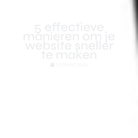
5 effectieve
manieren om je
website sneller
te maken
17 maart 2024